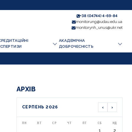
+38 (04744) 4-69-84
monitorung@udau.edu.ua
monitorynh_unus@ukr.net
КРЕДИТАЦІЙНІ
АКАДЕМІЧНА
КСПЕРТИЗИ
ДОБРОЧЕСНІСТЬ
АРХІВ
‹
›
СЕРПЕНЬ 2026
ПН
ВТ
СР
ЧТ
ПТ
СБ
НД
1
2