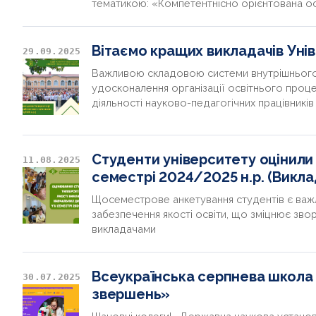
тематикою: «Компетентнісно орієнтована осв
Вітаємо кращих викладачів Уні
29.09.2025
Важливою складовою системи внутрішнього 
удосконалення організації освітнього проц
діяльності науково-педагогічних працівників
Студенти університету оцінили 
11.08.2025
семестрі 2024/2025 н.р. (Викла
Щосеместрове анкетування студентів є важ
забезпечення якості освіти, що зміцнює зво
викладачами
Всеукраїнська серпнева школа «
30.07.2025
звершень»