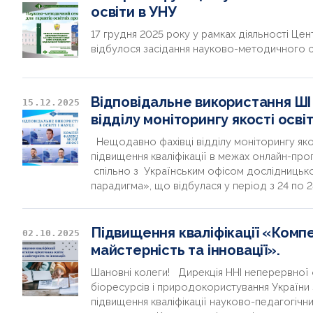
освіти в УНУ
17 грудня 2025 року у рамках діяльності Це
відбулося засідання науково-методичного се
Відповідальне використання ШІ в
15.12.2025
відділу моніторингу якості осві
Нещодавно фахівці відділу моніторингу яко
підвищення кваліфікації в межах онлайн-про
спільно з Українським офісом дослідницько
парадигма», що відбулася у період з 24 по 
Підвищення кваліфікації «Компе
02.10.2025
майстерність та інновації».
Шановні колеги! Дирекція HHI неперервної 
біоресурсів i природокористування Україн
підвищення кваліфікації науково-педагогічни