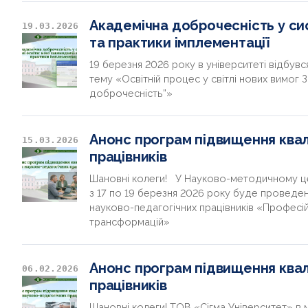
Академічна доброчесність у сис
19.03.2026
та практики імплементації
19 березня 2026 року в університеті відбув
тему «Освітній процес у світлі нових вимог 
доброчесність”»
Анонс програм підвищення квалі
15.03.2026
працівників
Шановні колеги! У Науково-методичному це
з 17 по 19 березня 2026 року буде проведен
науково-педагогічних працівників «Професій
трансформацій»
Анонс програм підвищення квалі
06.02.2026
працівників
Шановні колеги! ТОВ «Сігма Університет» в м