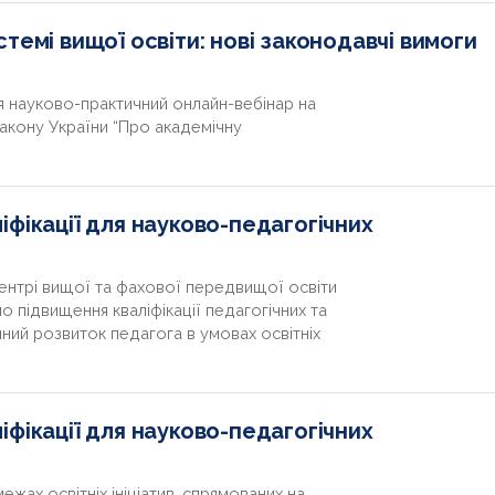
темі вищої освіти: нові законодавчі вимоги
ся науково-практичний онлайн-вебінар на
Закону України “Про академічну
фікації для науково-педагогічних
нтрі вищої та фахової передвищої освіти
о підвищення кваліфікації педагогічних та
ний розвиток педагога в умовах освітніх
фікації для науково-педагогічних
ежах освітніх ініціатив, спрямованих на