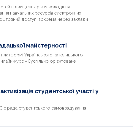
тей підвищення рівня володіння
ння навчальних ресурсів електронних
коштовний доступ, зокрема через заклади
адацької майстерності
а платформі Українського католицького
онлайн-курс «Суспільно орієнтоване
активізація студентської участі у
С є рада студентського самоврядування