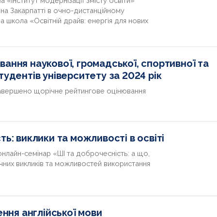
«Інститут модернізації змісту освіти»
 на Закарпатті в очно-дистанційному
 школа «Освітній драйв: енергія для нових
ання наукової, громадської, спортивної та
тудентів університету за 2024 рік
завершено щорічне рейтингове оцінювання
ть: виклики та можливості в освіті
онлайн-семінар «ШІ та доброчесність: а що,
них викликів та можливостей використання
ення англійської мови