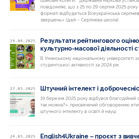
Шановні колеги! Державна наукова установа 
повідомляє, що з 25 по 29 серпня 2025 року
форматі відбудеться Всеукраїнська серпнева
звершень» (далі – Серпнева школа)
Результати рейтингового оцінюв
14.04.2025
культурно-масової діяльності с
В Уманському національному університеті 
студентської активності за 2024 рік
Штучний інтелект і доброчесніс
27.03.2025
19 березня 2025 року відбувся благодійний 
так можна?», присвячений обговоренню етич
штучного інтелекту в освіті й науці
English4Ukraine – проєкт з вивч
24.03.2025