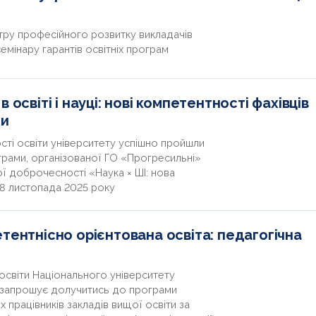
нтру професійного розвитку викладачів
мінару гарантів освітніх програм
 освіті і науці: нові компетентності фахівців
ти
сті освіти університету успішно пройшли
грами, організованої ГО «Прогресильні»
ї доброчесності «Наука × ШІ: нова
28 листопада 2025 року
тентнісно орієнтована освіта: педагогічна
освіти Національного університету
и запрошує долучитись до програми
х працівників закладів вищої освіти за