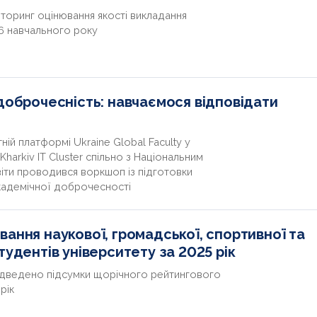
торинг оцінювання якості викладання
26 навчального року
 доброчесність: навчаємося відповідати
ній платформі Ukraine Global Faculty у
harkiv IT Cluster спільно з Національним
віти проводився воркшоп із підготовки
академічної доброчесності
ання наукової, громадської, спортивної та
тудентів університету за 2025 рік
підведено підсумки щорічного рейтингового
рік