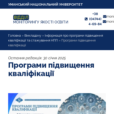
УМАНСЬКИЙ НАЦІОНАЛЬНИЙ УНІВЕРСИТЕТ
+38
moni
ВІДДІЛ
(04744)
moni
МОНІТОРИНГУ ЯКОСТІ ОСВІТИ
4-69-84
НОВИНИ
Головна
»
Викладачу
»
Інформація про програми підвищення
кваліфікації та стажування НПП
»
Програми підвищення
кваліфікації
ПРО ВІДДІЛ
Остання редакція:
30 січня 2025
СТУДЕНТУ
Програми підвищення
ВИКЛАДАЧУ
кваліфікації
АНКЕТУВАННЯ
ДИПЛОМНІ РОБОТИ
ПРОЕКТИ ОСВІТНІХ ПРОГРАМ