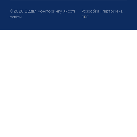
©2026 Відділ моніторингу якості
Розробка і підтримка
освіти
DPC