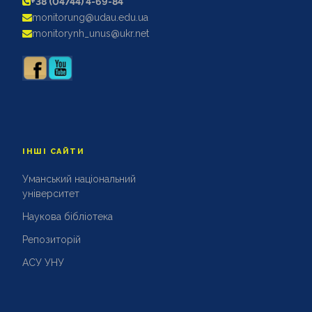
+38 (04744) 4-69-84
monitorung@udau.edu.ua
monitorynh_unus@ukr.net
ІНШІ САЙТИ
Уманський національний
університет
Наукова бібліотека
Репозиторій
АСУ УНУ