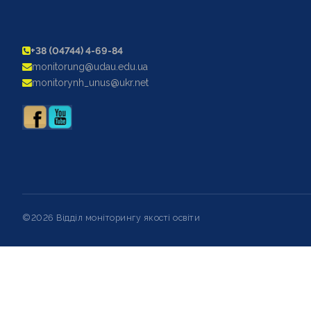
+38 (04744) 4-69-84
monitorung@udau.edu.ua
monitorynh_unus@ukr.net
©2026 Відділ моніторингу якості освіти