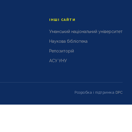
ІНШІ САЙТИ
Уманський національний університет
Наукова бібліотека
Репозиторій
АСУ УНУ
Розробка і підтримка
DPC