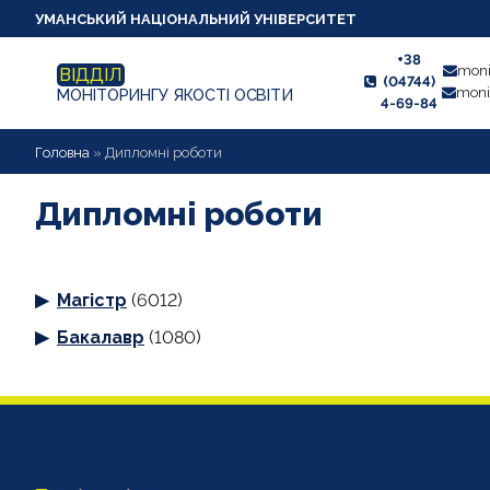
УМАНСЬКИЙ НАЦІОНАЛЬНИЙ УНІВЕРСИТЕТ
+38
moni
ВІДДІЛ
(04744)
moni
МОНІТОРИНГУ ЯКОСТІ ОСВІТИ
4-69-84
НОВИНИ
Головна
»
Дипломні роботи
ПРО ВІДДІЛ
Дипломні роботи
СТУДЕНТУ
Магістр
(6012)
ВИКЛАДАЧУ
Бакалавр
(1080)
АНКЕТУВАННЯ
ДИПЛОМНІ РОБОТИ
ПРОЕКТИ ОСВІТНІХ ПРОГРАМ