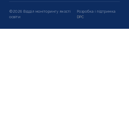
©2026 Відділ моніторингу якості
Розробка і підтримка
освіти
DPC