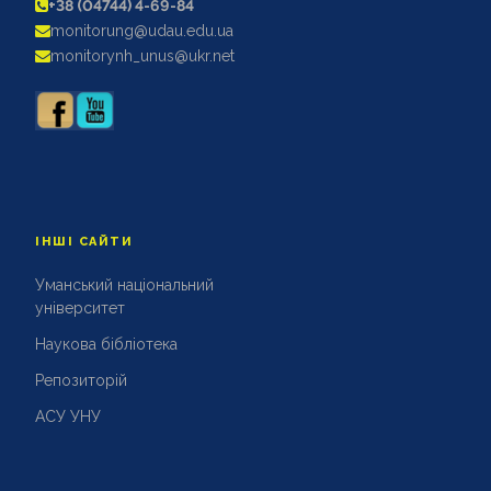
+38 (04744) 4-69-84
АКРЕДИТАЦІЙНІ ЕКСПЕРТИЗИ
monitorung@udau.edu.ua
АКАДЕМІЧНА ДОБРОЧЕСНІСТЬ
monitorynh_unus@ukr.net
ІНШІ САЙТИ
Уманський національний
університет
Наукова бібліотека
Репозиторій
АСУ УНУ