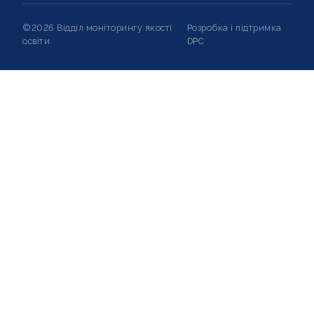
©2026 Відділ моніторингу якості
Розробка і підтримка
освіти
DPC