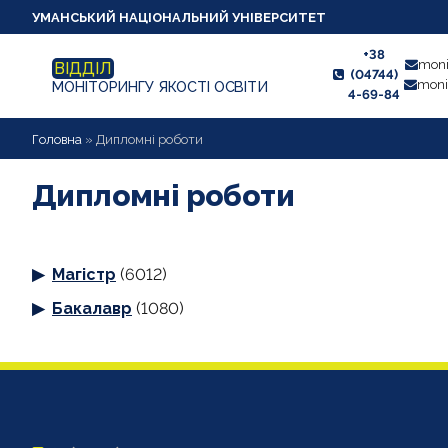
УМАНСЬКИЙ НАЦІОНАЛЬНИЙ УНІВЕРСИТЕТ
+38
moni
ВІДДІЛ
(04744)
moni
МОНІТОРИНГУ ЯКОСТІ ОСВІТИ
4-69-84
НОВИНИ
Головна
»
Дипломні роботи
ПРО ВІДДІЛ
Дипломні роботи
СТУДЕНТУ
Магістр
(6012)
ВИКЛАДАЧУ
Бакалавр
(1080)
АНКЕТУВАННЯ
ДИПЛОМНІ РОБОТИ
ПРОЕКТИ ОСВІТНІХ ПРОГРАМ