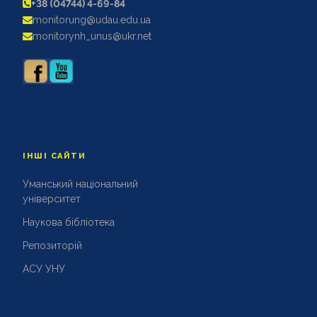
+38 (04744) 4-69-84
АКРЕДИТАЦІЙНІ ЕКСПЕРТИЗИ
monitorung@udau.edu.ua
АКАДЕМІЧНА ДОБРОЧЕСНІСТЬ
monitorynh_unus@ukr.net
ІНШІ САЙТИ
Уманський національний
університет
Наукова бібліотека
Репозиторій
АСУ УНУ