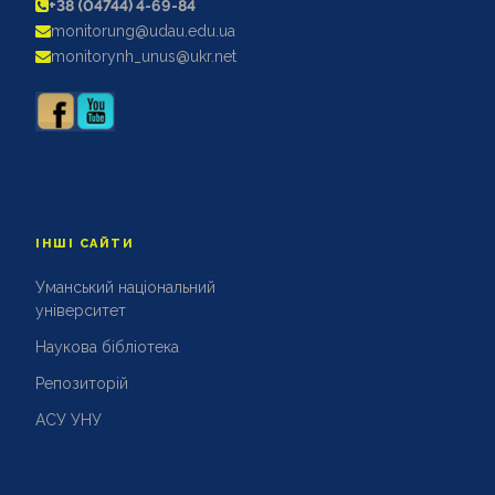
+38 (04744) 4-69-84
АКРЕДИТАЦІЙНІ ЕКСПЕРТИЗИ
monitorung@udau.edu.ua
АКАДЕМІЧНА ДОБРОЧЕСНІСТЬ
monitorynh_unus@ukr.net
ІНШІ САЙТИ
Уманський національний
університет
Наукова бібліотека
Репозиторій
АСУ УНУ