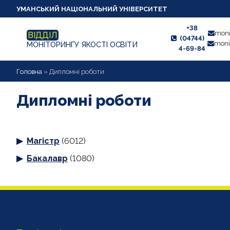
УМАНСЬКИЙ НАЦІОНАЛЬНИЙ УНІВЕРСИТЕТ
+38
moni
ВІДДІЛ
(04744)
moni
МОНІТОРИНГУ ЯКОСТІ ОСВІТИ
4-69-84
НОВИНИ
Головна
»
Дипломні роботи
ПРО ВІДДІЛ
Дипломні роботи
СТУДЕНТУ
Магістр
(6012)
ВИКЛАДАЧУ
Бакалавр
(1080)
АНКЕТУВАННЯ
ДИПЛОМНІ РОБОТИ
ПРОЕКТИ ОСВІТНІХ ПРОГРАМ