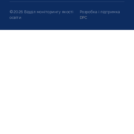
©2026 Відділ моніторингу якості
Розробка і підтримка
освіти
DPC