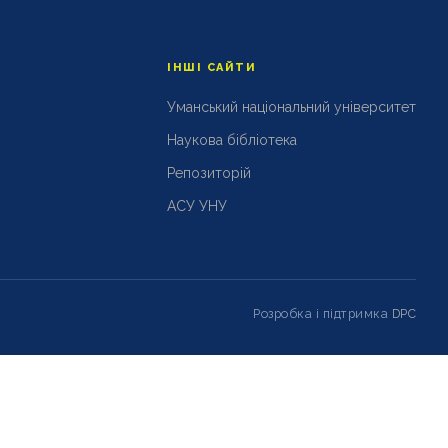
ІНШІ САЙТИ
Уманський національний університет
Наукова бібліотека
Репозиторій
АСУ УНУ
Розробка і підтримка
DPC