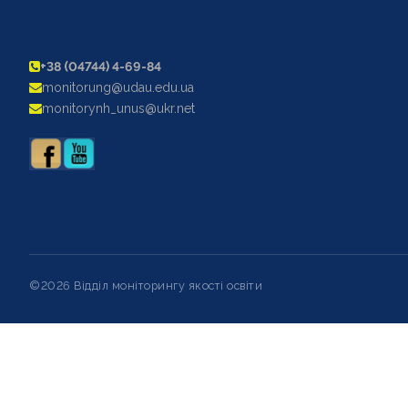
+38 (04744) 4-69-84
monitorung@udau.edu.ua
monitorynh_unus@ukr.net
©2026 Відділ моніторингу якості освіти