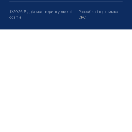
©2026 Відділ моніторингу якості
Розробка і підтримка
освіти
DPC