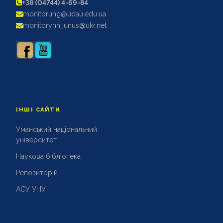
+38 (04744) 4-69-84
АКРЕДИТАЦІЙНІ ЕКСПЕРТИЗИ
monitorung@udau.edu.ua
АКАДЕМІЧНА ДОБРОЧЕСНІСТЬ
monitorynh_unus@ukr.net
ІНШІ САЙТИ
Уманський національний
університет
Наукова бібліотека
Репозиторій
АСУ УНУ