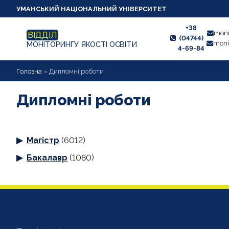
УМАНСЬКИЙ НАЦІОНАЛЬНИЙ УНІВЕРСИТЕТ
+38
moni
ВІДДІЛ
(04744)
moni
МОНІТОРИНГУ ЯКОСТІ ОСВІТИ
4-69-84
НОВИНИ
Головна
»
Дипломні роботи
ПРО ВІДДІЛ
Дипломні роботи
СТУДЕНТУ
Магістр
(6012)
ВИКЛАДАЧУ
Бакалавр
(1080)
АНКЕТУВАННЯ
ДИПЛОМНІ РОБОТИ
ПРОЕКТИ ОСВІТНІХ ПРОГРАМ