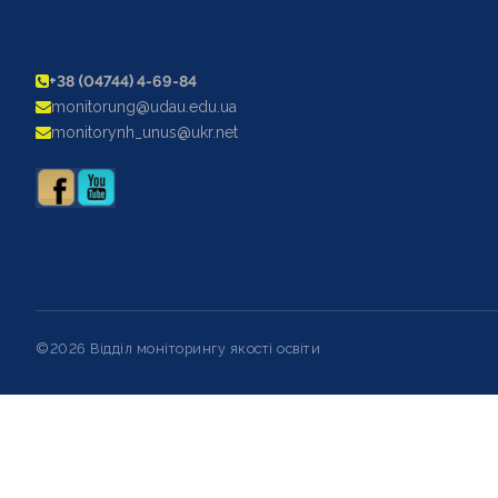
+38 (04744) 4-69-84
monitorung@udau.edu.ua
monitorynh_unus@ukr.net
©2026 Відділ моніторингу якості освіти