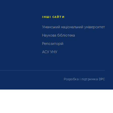
ІНШІ САЙТИ
Уманський національний університет
Наукова бібліотека
Репозиторій
АСУ УНУ
Розробка і підтримка
DPC