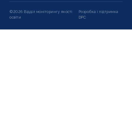
©2026 Відділ моніторингу якості
Розробка і підтримка
освіти
DPC