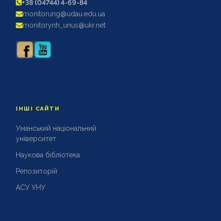
+38 (04744) 4-69-84
АКРЕДИТАЦІЙНІ ЕКСПЕРТИЗИ
monitorung@udau.edu.ua
АКАДЕМІЧНА ДОБРОЧЕСНІСТЬ
monitorynh_unus@ukr.net
ІНШІ САЙТИ
Уманський національний
університет
Наукова бібліотека
Репозиторій
АСУ УНУ