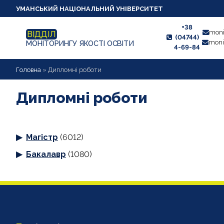
УМАНСЬКИЙ НАЦІОНАЛЬНИЙ УНІВЕРСИТЕТ
+38
moni
ВІДДІЛ
(04744)
moni
МОНІТОРИНГУ ЯКОСТІ ОСВІТИ
4-69-84
НОВИНИ
Головна
»
Дипломні роботи
ПРО ВІДДІЛ
Дипломні роботи
СТУДЕНТУ
Магістр
(6012)
ВИКЛАДАЧУ
Бакалавр
(1080)
АНКЕТУВАННЯ
ДИПЛОМНІ РОБОТИ
ПРОЕКТИ ОСВІТНІХ ПРОГРАМ