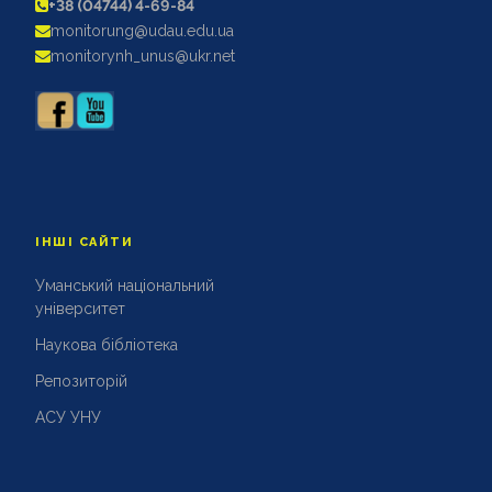
+38 (04744) 4-69-84
АКРЕДИТАЦІЙНІ ЕКСПЕРТИЗИ
monitorung@udau.edu.ua
АКАДЕМІЧНА ДОБРОЧЕСНІСТЬ
monitorynh_unus@ukr.net
ІНШІ САЙТИ
Уманський національний
університет
Наукова бібліотека
Репозиторій
АСУ УНУ