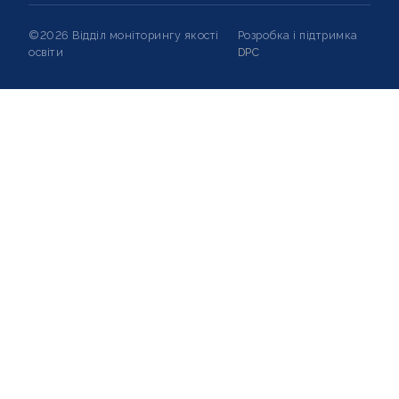
©2026 Відділ моніторингу якості
Розробка і підтримка
освіти
DPC