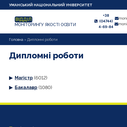
УМАНСЬКИЙ НАЦІОНАЛЬНИЙ УНІВЕРСИТЕТ
+38
moni
ВІДДІЛ
(04744)
moni
МОНІТОРИНГУ ЯКОСТІ ОСВІТИ
4-69-84
НОВИНИ
Головна
»
Дипломні роботи
ПРО ВІДДІЛ
Дипломні роботи
СТУДЕНТУ
Магістр
(6012)
ВИКЛАДАЧУ
Бакалавр
(1080)
АНКЕТУВАННЯ
ДИПЛОМНІ РОБОТИ
ПРОЕКТИ ОСВІТНІХ ПРОГРАМ