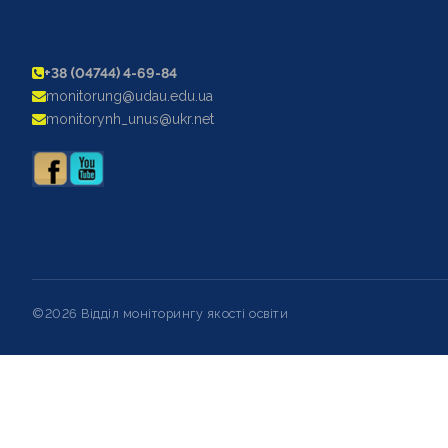
+38 (04744) 4-69-84
monitorung@udau.edu.ua
monitorynh_unus@ukr.net
©2026 Відділ моніторингу якості освіти