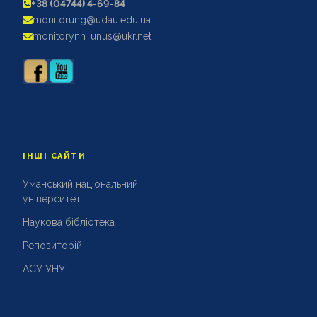
+38 (04744) 4-69-84
АКРЕДИТАЦІЙНІ ЕКСПЕРТИЗИ
monitorung@udau.edu.ua
АКАДЕМІЧНА ДОБРОЧЕСНІСТЬ
monitorynh_unus@ukr.net
ІНШІ САЙТИ
Уманський національний
університет
Наукова бібліотека
Репозиторій
АСУ УНУ