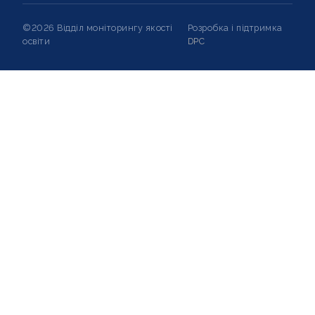
©2026 Відділ моніторингу якості
Розробка і підтримка
освіти
DPC