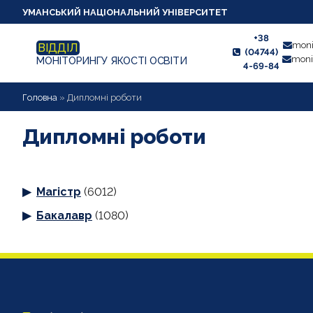
УМАНСЬКИЙ НАЦІОНАЛЬНИЙ УНІВЕРСИТЕТ
+38
moni
ВІДДІЛ
(04744)
moni
МОНІТОРИНГУ ЯКОСТІ ОСВІТИ
4-69-84
НОВИНИ
Головна
»
Дипломні роботи
ПРО ВІДДІЛ
Дипломні роботи
СТУДЕНТУ
Магістр
(6012)
ВИКЛАДАЧУ
Бакалавр
(1080)
АНКЕТУВАННЯ
ДИПЛОМНІ РОБОТИ
ПРОЕКТИ ОСВІТНІХ ПРОГРАМ