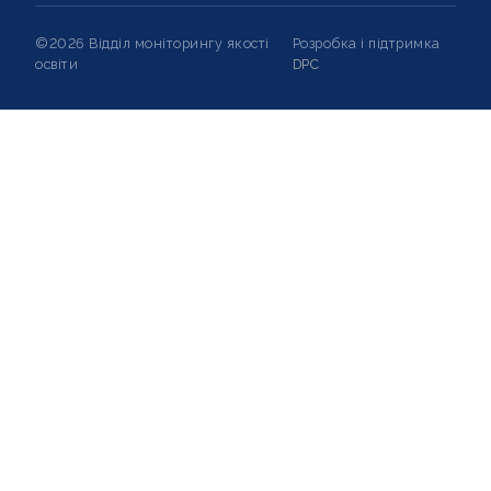
©2026 Відділ моніторингу якості
Розробка і підтримка
освіти
DPC