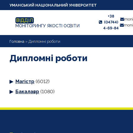
УМАНСЬКИЙ НАЦІОНАЛЬНИЙ УНІВЕРСИТЕТ
+38
moni
ВІДДІЛ
(04744)
moni
МОНІТОРИНГУ ЯКОСТІ ОСВІТИ
4-69-84
НОВИНИ
Головна
»
Дипломні роботи
ПРО ВІДДІЛ
Дипломні роботи
СТУДЕНТУ
Магістр
(6012)
ВИКЛАДАЧУ
Бакалавр
(1080)
АНКЕТУВАННЯ
ДИПЛОМНІ РОБОТИ
ПРОЕКТИ ОСВІТНІХ ПРОГРАМ