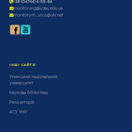
+38 (04744) 4-69-84
АКРЕДИТАЦІЙНІ ЕКСПЕРТИЗИ
monitorung@udau.edu.ua
АКАДЕМІЧНА ДОБРОЧЕСНІСТЬ
monitorynh_unus@ukr.net
ІНШІ САЙТИ
Уманський національний
університет
Наукова бібліотека
Репозиторій
АСУ УНУ