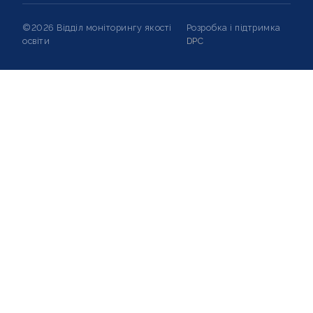
©2026 Відділ моніторингу якості
Розробка і підтримка
освіти
DPC