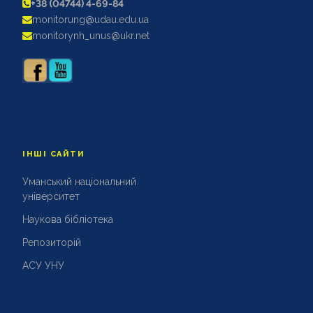
+38 (04744) 4-69-84
АКРЕДИТАЦІЙНІ ЕКСПЕРТИЗИ
monitorung@udau.edu.ua
АКАДЕМІЧНА ДОБРОЧЕСНІСТЬ
monitorynh_unus@ukr.net
ІНШІ САЙТИ
Уманський національний
університет
Наукова бібліотека
Репозиторій
АСУ УНУ