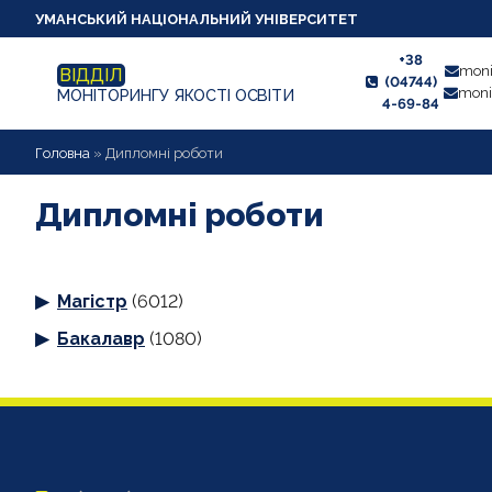
УМАНСЬКИЙ НАЦІОНАЛЬНИЙ УНІВЕРСИТЕТ
+38
moni
ВІДДІЛ
(04744)
moni
МОНІТОРИНГУ ЯКОСТІ ОСВІТИ
4-69-84
НОВИНИ
Головна
»
Дипломні роботи
ПРО ВІДДІЛ
Дипломні роботи
СТУДЕНТУ
Магістр
(6012)
ВИКЛАДАЧУ
Бакалавр
(1080)
АНКЕТУВАННЯ
ДИПЛОМНІ РОБОТИ
ПРОЕКТИ ОСВІТНІХ ПРОГРАМ