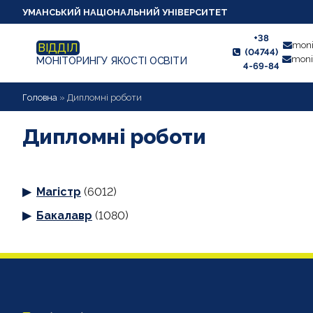
УМАНСЬКИЙ НАЦІОНАЛЬНИЙ УНІВЕРСИТЕТ
+38
moni
ВІДДІЛ
(04744)
moni
МОНІТОРИНГУ ЯКОСТІ ОСВІТИ
4-69-84
НОВИНИ
Головна
»
Дипломні роботи
ПРО ВІДДІЛ
Дипломні роботи
СТУДЕНТУ
Магістр
(6012)
ВИКЛАДАЧУ
Бакалавр
(1080)
АНКЕТУВАННЯ
ДИПЛОМНІ РОБОТИ
ПРОЕКТИ ОСВІТНІХ ПРОГРАМ