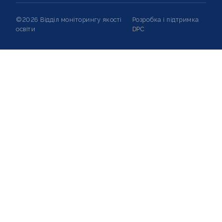
©2026 Відділ моніторингу якості
Розробка і підтримка
освіти
DPC