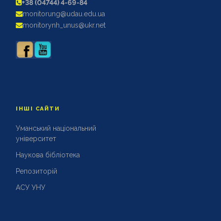
+38 (04744) 4-69-84
АКРЕДИТАЦІЙНІ ЕКСПЕРТИЗИ
monitorung@udau.edu.ua
АКАДЕМІЧНА ДОБРОЧЕСНІСТЬ
monitorynh_unus@ukr.net
ІНШІ САЙТИ
Уманський національний
університет
Наукова бібліотека
Репозиторій
АСУ УНУ