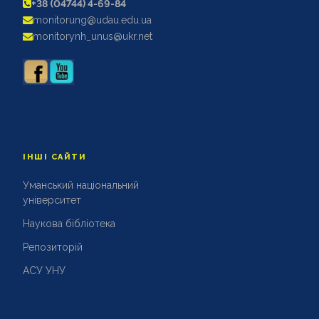
+38 (04744) 4-69-84
АКРЕДИТАЦІЙНІ ЕКСПЕРТИЗИ
monitorung@udau.edu.ua
АКАДЕМІЧНА ДОБРОЧЕСНІСТЬ
monitorynh_unus@ukr.net
ІНШІ САЙТИ
Уманський національний
університет
Наукова бібліотека
Репозиторій
АСУ УНУ