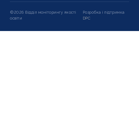
©2026 Відділ моніторингу якості
Розробка і підтримка
освіти
DPC