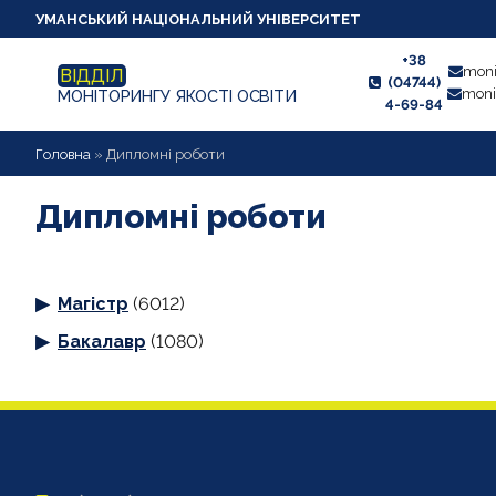
УМАНСЬКИЙ НАЦІОНАЛЬНИЙ УНІВЕРСИТЕТ
+38
moni
ВІДДІЛ
(04744)
moni
МОНІТОРИНГУ ЯКОСТІ ОСВІТИ
4-69-84
НОВИНИ
Головна
»
Дипломні роботи
ПРО ВІДДІЛ
Дипломні роботи
СТУДЕНТУ
Магістр
(6012)
ВИКЛАДАЧУ
Бакалавр
(1080)
АНКЕТУВАННЯ
ДИПЛОМНІ РОБОТИ
ПРОЕКТИ ОСВІТНІХ ПРОГРАМ