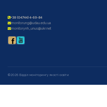
+38 (04744) 4-69-84
monitorung@udau.edu.ua
monitorynh_unus@ukr.net
©2026 Відділ моніторингу якості освіти