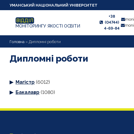
УМАНСЬКИЙ НАЦІОНАЛЬНИЙ УНІВЕРСИТЕТ
+38
moni
ВІДДІЛ
(04744)
moni
МОНІТОРИНГУ ЯКОСТІ ОСВІТИ
4-69-84
НОВИНИ
Головна
»
Дипломні роботи
ПРО ВІДДІЛ
Дипломні роботи
СТУДЕНТУ
Магістр
(6012)
ВИКЛАДАЧУ
Бакалавр
(1080)
АНКЕТУВАННЯ
ДИПЛОМНІ РОБОТИ
ПРОЕКТИ ОСВІТНІХ ПРОГРАМ