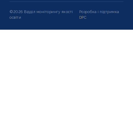
©2026 Відділ моніторингу якості
Розробка і підтримка
освіти
DPC