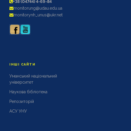
+38 (04744) 4-69-84
АКРЕДИТАЦІЙНІ ЕКСПЕРТИЗИ
monitorung@udau.edu.ua
АКАДЕМІЧНА ДОБРОЧЕСНІСТЬ
monitorynh_unus@ukr.net
ІНШІ САЙТИ
Уманський національний
університет
Наукова бібліотека
Репозиторій
АСУ УНУ