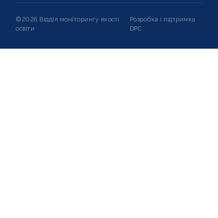
©2026 Відділ моніторингу якості
Розробка і підтримка
освіти
DPC