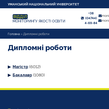
УМАНСЬКИЙ НАЦІОНАЛЬНИЙ УНІВЕРСИТЕТ
+38
moni
ВІДДІЛ
(04744)
moni
МОНІТОРИНГУ ЯКОСТІ ОСВІТИ
4-69-84
НОВИНИ
Головна
»
Дипломні роботи
ПРО ВІДДІЛ
Дипломні роботи
СТУДЕНТУ
Магістр
(6012)
ВИКЛАДАЧУ
Бакалавр
(1080)
АНКЕТУВАННЯ
ДИПЛОМНІ РОБОТИ
ПРОЕКТИ ОСВІТНІХ ПРОГРАМ