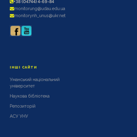
+38 (04744) 4-69-84
АКРЕДИТАЦІЙНІ ЕКСПЕРТИЗИ
monitorung@udau.edu.ua
АКАДЕМІЧНА ДОБРОЧЕСНІСТЬ
monitorynh_unus@ukr.net
ІНШІ САЙТИ
Уманський національний
університет
Наукова бібліотека
Репозиторій
АСУ УНУ