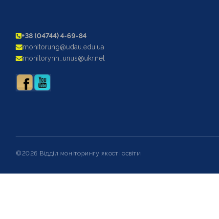
+38 (04744) 4-69-84
monitorung@udau.edu.ua
monitorynh_unus@ukr.net
©2026 Відділ моніторингу якості освіти