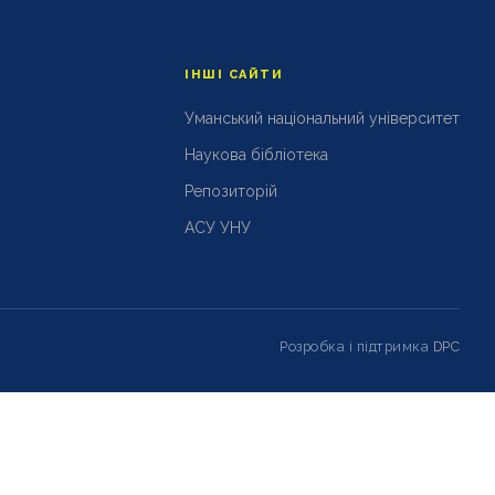
ІНШІ САЙТИ
Уманський національний університет
Наукова бібліотека
Репозиторій
АСУ УНУ
Розробка і підтримка
DPC