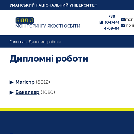
УМАНСЬКИЙ НАЦІОНАЛЬНИЙ УНІВЕРСИТЕТ
+38
moni
ВІДДІЛ
(04744)
moni
МОНІТОРИНГУ ЯКОСТІ ОСВІТИ
4-69-84
НОВИНИ
Головна
»
Дипломні роботи
ПРО ВІДДІЛ
Дипломні роботи
СТУДЕНТУ
Магістр
(6012)
ВИКЛАДАЧУ
Бакалавр
(1080)
АНКЕТУВАННЯ
ДИПЛОМНІ РОБОТИ
ПРОЕКТИ ОСВІТНІХ ПРОГРАМ