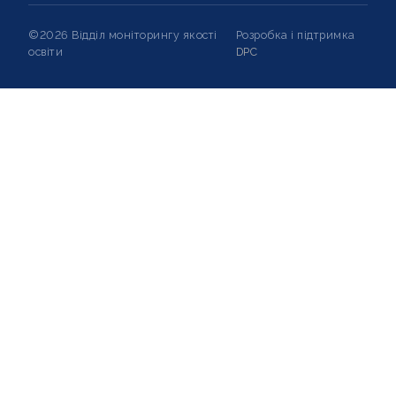
©2026 Відділ моніторингу якості
Розробка і підтримка
освіти
DPC