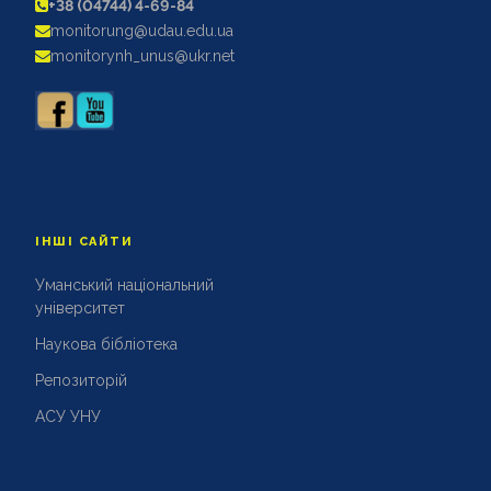
+38 (04744) 4-69-84
АКРЕДИТАЦІЙНІ ЕКСПЕРТИЗИ
monitorung@udau.edu.ua
АКАДЕМІЧНА ДОБРОЧЕСНІСТЬ
monitorynh_unus@ukr.net
ІНШІ САЙТИ
Уманський національний
університет
Наукова бібліотека
Репозиторій
АСУ УНУ