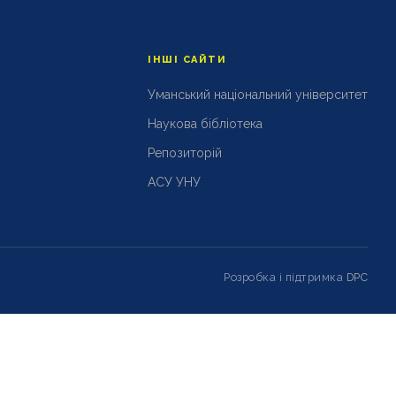
ІНШІ САЙТИ
Уманський національний університет
Наукова бібліотека
Репозиторій
АСУ УНУ
Розробка і підтримка
DPC