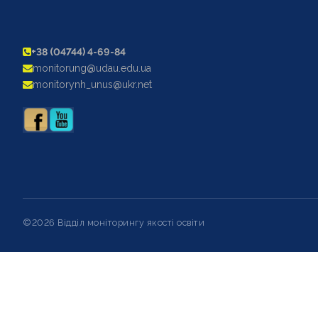
+38 (04744) 4-69-84
monitorung@udau.edu.ua
monitorynh_unus@ukr.net
©2026 Відділ моніторингу якості освіти