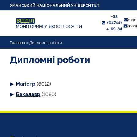
УМАНСЬКИЙ НАЦІОНАЛЬНИЙ УНІВЕРСИТЕТ
+38
moni
ВІДДІЛ
(04744)
moni
МОНІТОРИНГУ ЯКОСТІ ОСВІТИ
4-69-84
НОВИНИ
Головна
»
Дипломні роботи
ПРО ВІДДІЛ
Дипломні роботи
СТУДЕНТУ
Магістр
(6012)
ВИКЛАДАЧУ
Бакалавр
(1080)
АНКЕТУВАННЯ
ДИПЛОМНІ РОБОТИ
ПРОЕКТИ ОСВІТНІХ ПРОГРАМ