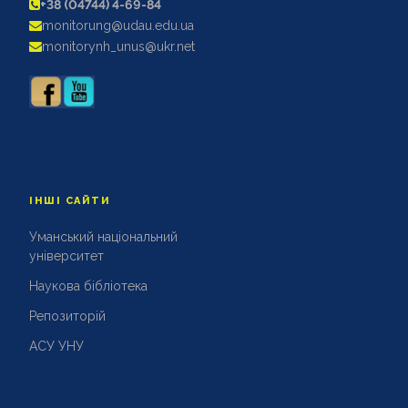
+38 (04744) 4-69-84
АКРЕДИТАЦІЙНІ ЕКСПЕРТИЗИ
monitorung@udau.edu.ua
АКАДЕМІЧНА ДОБРОЧЕСНІСТЬ
monitorynh_unus@ukr.net
ІНШІ САЙТИ
Уманський національний
університет
Наукова бібліотека
Репозиторій
АСУ УНУ