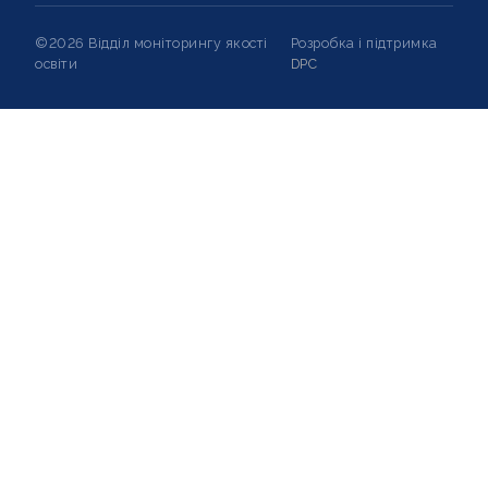
©2026 Відділ моніторингу якості
Розробка і підтримка
освіти
DPC