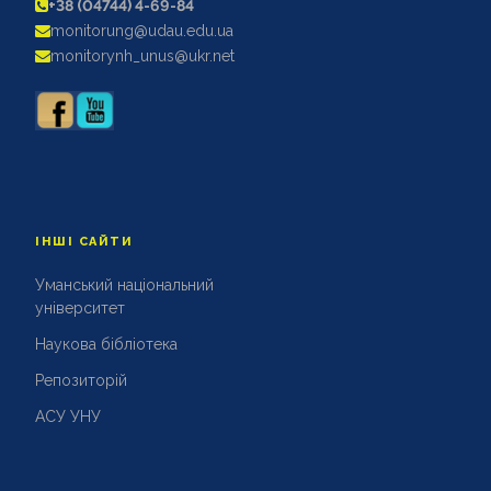
+38 (04744) 4-69-84
АКРЕДИТАЦІЙНІ ЕКСПЕРТИЗИ
monitorung@udau.edu.ua
АКАДЕМІЧНА ДОБРОЧЕСНІСТЬ
monitorynh_unus@ukr.net
ІНШІ САЙТИ
Уманський національний
університет
Наукова бібліотека
Репозиторій
АСУ УНУ