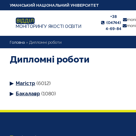
УМАНСЬКИЙ НАЦІОНАЛЬНИЙ УНІВЕРСИТЕТ
+38
moni
ВІДДІЛ
(04744)
moni
МОНІТОРИНГУ ЯКОСТІ ОСВІТИ
4-69-84
НОВИНИ
Головна
»
Дипломні роботи
ПРО ВІДДІЛ
Дипломні роботи
СТУДЕНТУ
Магістр
(6012)
ВИКЛАДАЧУ
Бакалавр
(1080)
АНКЕТУВАННЯ
ДИПЛОМНІ РОБОТИ
ПРОЕКТИ ОСВІТНІХ ПРОГРАМ