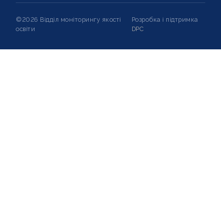
©2026 Відділ моніторингу якості
Розробка і підтримка
освіти
DPC