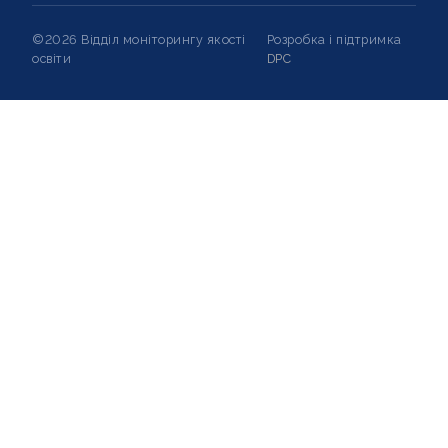
©2026 Відділ моніторингу якості
Розробка і підтримка
освіти
DPC