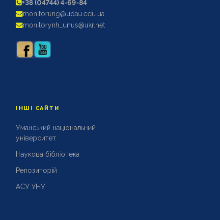
+38 (04744) 4-69-84
АКРЕДИТАЦІЙНІ ЕКСПЕРТИЗИ
monitorung@udau.edu.ua
АКАДЕМІЧНА ДОБРОЧЕСНІСТЬ
monitorynh_unus@ukr.net
ІНШІ САЙТИ
Уманський національний
університет
Наукова бібліотека
Репозиторій
АСУ УНУ