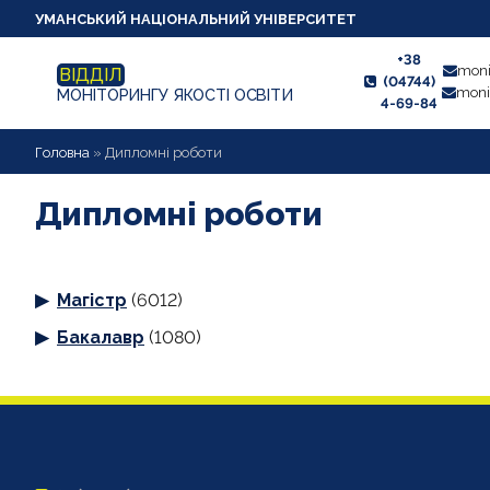
УМАНСЬКИЙ НАЦІОНАЛЬНИЙ УНІВЕРСИТЕТ
+38
moni
ВІДДІЛ
(04744)
moni
МОНІТОРИНГУ ЯКОСТІ ОСВІТИ
4-69-84
НОВИНИ
Головна
»
Дипломні роботи
ПРО ВІДДІЛ
Дипломні роботи
СТУДЕНТУ
Магістр
(6012)
ВИКЛАДАЧУ
Бакалавр
(1080)
АНКЕТУВАННЯ
ДИПЛОМНІ РОБОТИ
ПРОЕКТИ ОСВІТНІХ ПРОГРАМ