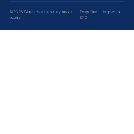
©2026 Відділ моніторингу якості
Розробка і підтримка
освіти
DPC