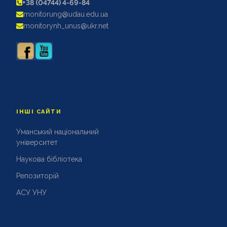
+38 (04744) 4-69-84
АКРЕДИТАЦІЙНІ ЕКСПЕРТИЗИ
monitorung@udau.edu.ua
АКАДЕМІЧНА ДОБРОЧЕСНІСТЬ
monitorynh_unus@ukr.net
ІНШІ САЙТИ
Уманський національний
університет
Наукова бібліотека
Репозиторій
АСУ УНУ