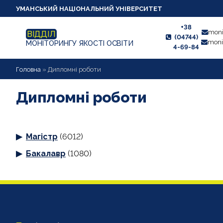
УМАНСЬКИЙ НАЦІОНАЛЬНИЙ УНІВЕРСИТЕТ
+38
moni
ВІДДІЛ
(04744)
moni
МОНІТОРИНГУ ЯКОСТІ ОСВІТИ
4-69-84
НОВИНИ
Головна
»
Дипломні роботи
ПРО ВІДДІЛ
Дипломні роботи
СТУДЕНТУ
Магістр
(6012)
ВИКЛАДАЧУ
Бакалавр
(1080)
АНКЕТУВАННЯ
ДИПЛОМНІ РОБОТИ
ПРОЕКТИ ОСВІТНІХ ПРОГРАМ