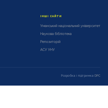
ІНШІ САЙТИ
Уманський національний університет
Наукова бібліотека
Репозиторій
АСУ УНУ
Розробка і підтримка
DPC