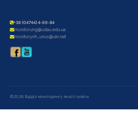
+38 (04744) 4-69-84
monitorung@udau.edu.ua
monitorynh_unus@ukr.net
©2026 Відділ моніторингу якості освіти