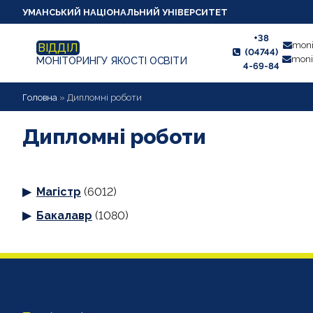
УМАНСЬКИЙ НАЦІОНАЛЬНИЙ УНІВЕРСИТЕТ
+38
moni
ВІДДІЛ
(04744)
moni
МОНІТОРИНГУ ЯКОСТІ ОСВІТИ
4-69-84
НОВИНИ
Головна
»
Дипломні роботи
ПРО ВІДДІЛ
Дипломні роботи
СТУДЕНТУ
Магістр
(6012)
ВИКЛАДАЧУ
Бакалавр
(1080)
АНКЕТУВАННЯ
ДИПЛОМНІ РОБОТИ
ПРОЕКТИ ОСВІТНІХ ПРОГРАМ