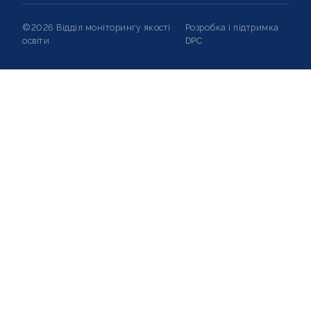
©2026 Відділ моніторингу якості
Розробка і підтримка
освіти
DPC