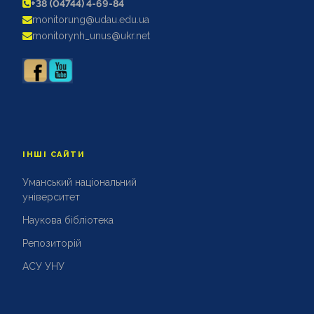
+38 (04744) 4-69-84
АКРЕДИТАЦІЙНІ ЕКСПЕРТИЗИ
monitorung@udau.edu.ua
АКАДЕМІЧНА ДОБРОЧЕСНІСТЬ
monitorynh_unus@ukr.net
ІНШІ САЙТИ
Уманський національний
університет
Наукова бібліотека
Репозиторій
АСУ УНУ