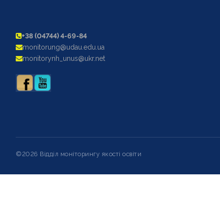
+38 (04744) 4-69-84
monitorung@udau.edu.ua
monitorynh_unus@ukr.net
©2026 Відділ моніторингу якості освіти