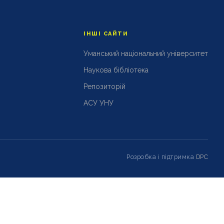
ІНШІ САЙТИ
Уманський національний університет
Наукова бібліотека
Репозиторій
АСУ УНУ
Розробка і підтримка
DPC