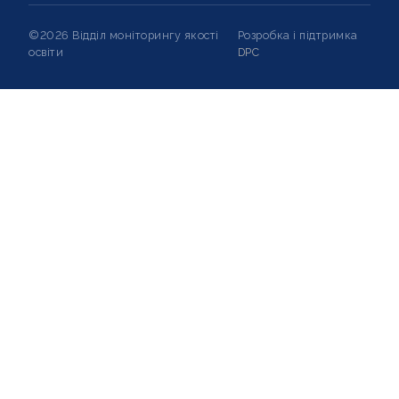
©2026 Відділ моніторингу якості
Розробка і підтримка
освіти
DPC