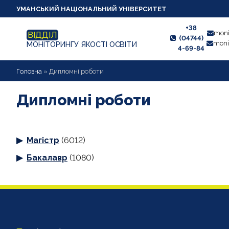
УМАНСЬКИЙ НАЦІОНАЛЬНИЙ УНІВЕРСИТЕТ
+38
moni
ВІДДІЛ
(04744)
moni
МОНІТОРИНГУ ЯКОСТІ ОСВІТИ
4-69-84
НОВИНИ
Головна
»
Дипломні роботи
ПРО ВІДДІЛ
Дипломні роботи
СТУДЕНТУ
Магістр
(6012)
ВИКЛАДАЧУ
Бакалавр
(1080)
АНКЕТУВАННЯ
ДИПЛОМНІ РОБОТИ
ПРОЕКТИ ОСВІТНІХ ПРОГРАМ