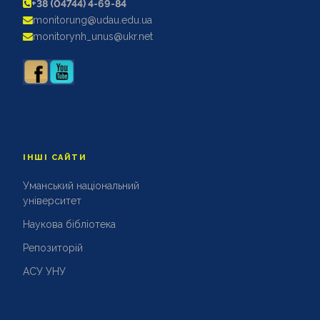
+38 (04744) 4-69-84
АКРЕДИТАЦІЙНІ ЕКСПЕРТИЗИ
monitorung@udau.edu.ua
АКАДЕМІЧНА ДОБРОЧЕСНІСТЬ
monitorynh_unus@ukr.net
ІНШІ САЙТИ
Уманський національний
університет
Наукова бібліотека
Репозиторій
АСУ УНУ