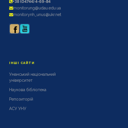
+38 (04744) 4-69-84
АКРЕДИТАЦІЙНІ ЕКСПЕРТИЗИ
monitorung@udau.edu.ua
АКАДЕМІЧНА ДОБРОЧЕСНІСТЬ
monitorynh_unus@ukr.net
ІНШІ САЙТИ
Уманський національний
університет
Наукова бібліотека
Репозиторій
АСУ УНУ