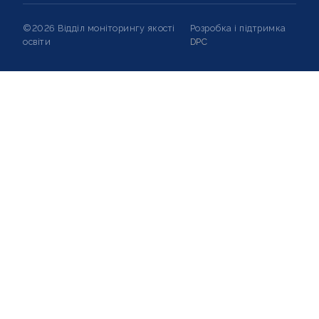
©2026 Відділ моніторингу якості
Розробка і підтримка
освіти
DPC