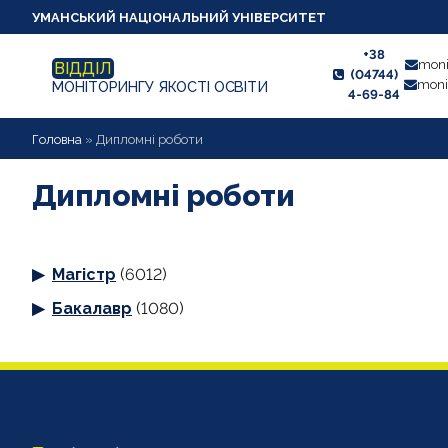
УМАНСЬКИЙ НАЦІОНАЛЬНИЙ УНІВЕРСИТЕТ
+38
moni
ВІДДІЛ
(04744)
moni
МОНІТОРИНГУ ЯКОСТІ ОСВІТИ
4-69-84
НОВИНИ
Головна
»
Дипломні роботи
ПРО ВІДДІЛ
Дипломні роботи
СТУДЕНТУ
Магістр
(6012)
ВИКЛАДАЧУ
Бакалавр
(1080)
АНКЕТУВАННЯ
ДИПЛОМНІ РОБОТИ
ПРОЕКТИ ОСВІТНІХ ПРОГРАМ