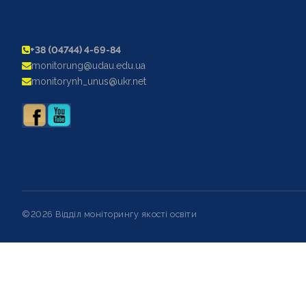
+38 (04744) 4-69-84
monitorung@udau.edu.ua
monitorynh_unus@ukr.net
©2026 Відділ моніторингу якості освіти