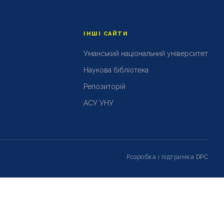
ІНШІ САЙТИ
Уманський національний університет
Наукова бібліотека
Репозиторій
АСУ УНУ
Розробка і підтримка
DPC