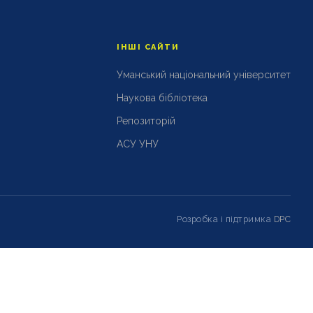
ІНШІ САЙТИ
Уманський національний університет
Наукова бібліотека
Репозиторій
АСУ УНУ
Розробка і підтримка
DPC