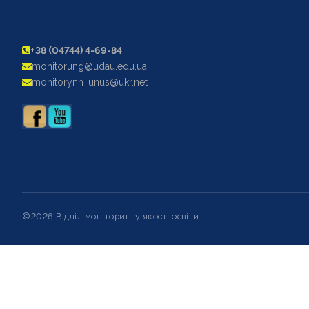
+38 (04744) 4-69-84
monitorung@udau.edu.ua
monitorynh_unus@ukr.net
©2026 Відділ моніторингу якості освіти