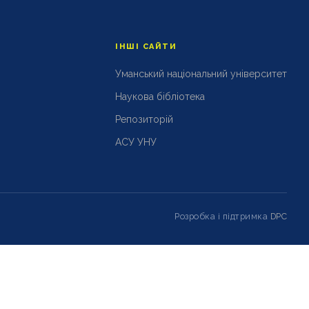
ІНШІ САЙТИ
Уманський національний університет
Наукова бібліотека
Репозиторій
АСУ УНУ
Розробка і підтримка
DPC