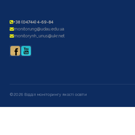
+38 (04744) 4-69-84
monitorung@udau.edu.ua
monitorynh_unus@ukr.net
©2026 Відділ моніторингу якості освіти