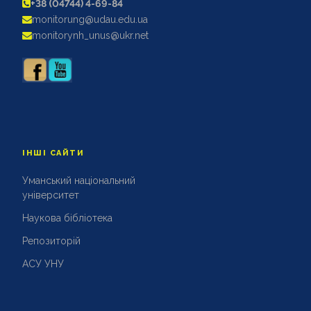
+38 (04744) 4-69-84
АКРЕДИТАЦІЙНІ ЕКСПЕРТИЗИ
monitorung@udau.edu.ua
АКАДЕМІЧНА ДОБРОЧЕСНІСТЬ
monitorynh_unus@ukr.net
ІНШІ САЙТИ
Уманський національний
університет
Наукова бібліотека
Репозиторій
АСУ УНУ