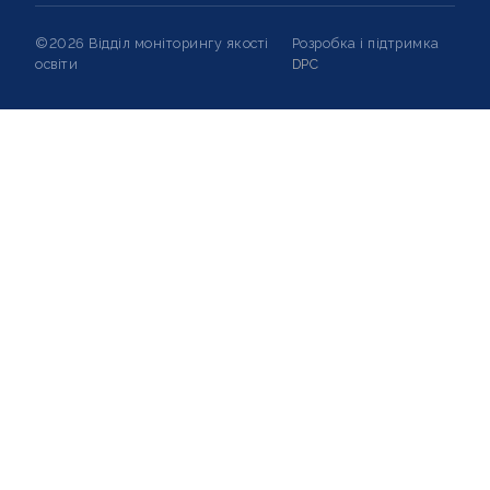
©2026 Відділ моніторингу якості
Розробка і підтримка
освіти
DPC