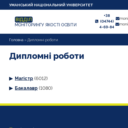
УМАНСЬКИЙ НАЦІОНАЛЬНИЙ УНІВЕРСИТЕТ
+38
moni
ВІДДІЛ
(04744)
moni
МОНІТОРИНГУ ЯКОСТІ ОСВІТИ
4-69-84
НОВИНИ
Головна
»
Дипломні роботи
ПРО ВІДДІЛ
Дипломні роботи
СТУДЕНТУ
Магістр
(6012)
ВИКЛАДАЧУ
Бакалавр
(1080)
АНКЕТУВАННЯ
ДИПЛОМНІ РОБОТИ
ПРОЕКТИ ОСВІТНІХ ПРОГРАМ