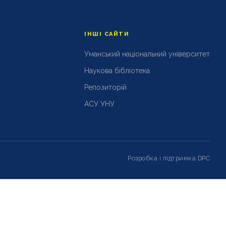
ІНШІ САЙТИ
Уманський національний університет
Наукова бібліотека
Репозиторій
АСУ УНУ
Розробка і підтримка
DPC