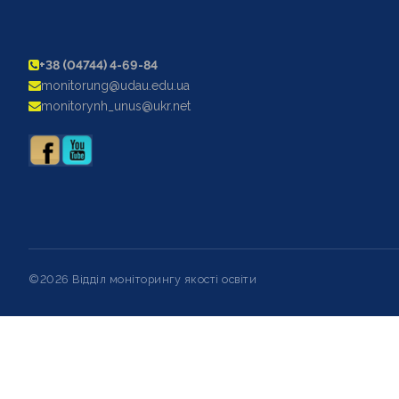
+38 (04744) 4-69-84
monitorung@udau.edu.ua
monitorynh_unus@ukr.net
©2026 Відділ моніторингу якості освіти