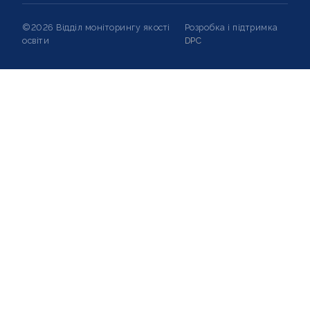
©2026 Відділ моніторингу якості
Розробка і підтримка
освіти
DPC