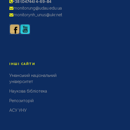
+38 (04744) 4-69-84
АКРЕДИТАЦІЙНІ ЕКСПЕРТИЗИ
monitorung@udau.edu.ua
АКАДЕМІЧНА ДОБРОЧЕСНІСТЬ
monitorynh_unus@ukr.net
ІНШІ САЙТИ
Уманський національний
університет
Наукова бібліотека
Репозиторій
АСУ УНУ