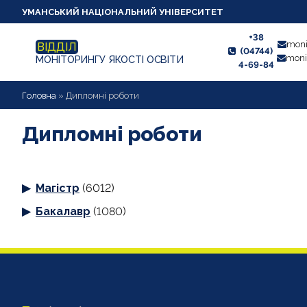
УМАНСЬКИЙ НАЦІОНАЛЬНИЙ УНІВЕРСИТЕТ
+38
moni
ВІДДІЛ
(04744)
moni
МОНІТОРИНГУ ЯКОСТІ ОСВІТИ
4-69-84
НОВИНИ
Головна
»
Дипломні роботи
ПРО ВІДДІЛ
Дипломні роботи
СТУДЕНТУ
Магістр
(6012)
ВИКЛАДАЧУ
Бакалавр
(1080)
АНКЕТУВАННЯ
ДИПЛОМНІ РОБОТИ
ПРОЕКТИ ОСВІТНІХ ПРОГРАМ