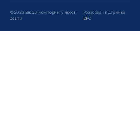
©2026 Відділ моніторингу якості
Розробка і підтримка
освіти
DPC