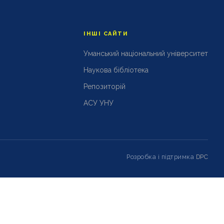
ІНШІ САЙТИ
Уманський національний університет
Наукова бібліотека
Репозиторій
АСУ УНУ
Розробка і підтримка
DPC