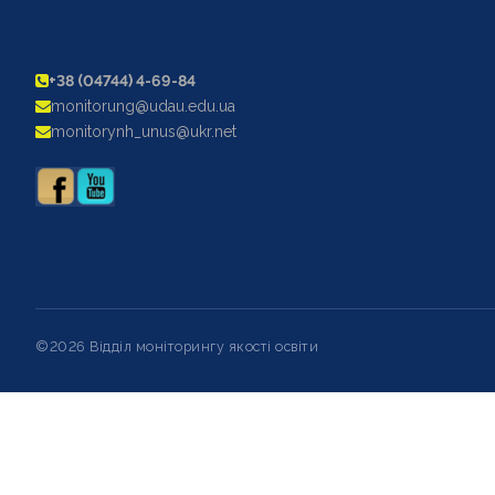
+38 (04744) 4-69-84
monitorung@udau.edu.ua
monitorynh_unus@ukr.net
©2026 Відділ моніторингу якості освіти