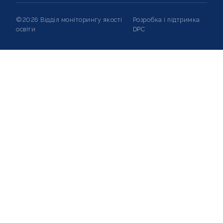
©2026 Відділ моніторингу якості
Розробка і підтримка
освіти
DPC