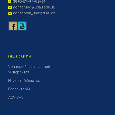
+38 (04744) 4-69-84
АКРЕДИТАЦІЙНІ ЕКСПЕРТИЗИ
monitorung@udau.edu.ua
АКАДЕМІЧНА ДОБРОЧЕСНІСТЬ
monitorynh_unus@ukr.net
ІНШІ САЙТИ
Уманський національний
університет
Наукова бібліотека
Репозиторій
АСУ УНУ