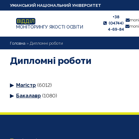
УМАНСЬКИЙ НАЦІОНАЛЬНИЙ УНІВЕРСИТЕТ
+38
moni
ВІДДІЛ
(04744)
moni
МОНІТОРИНГУ ЯКОСТІ ОСВІТИ
4-69-84
НОВИНИ
Головна
»
Дипломні роботи
ПРО ВІДДІЛ
Дипломні роботи
СТУДЕНТУ
Магістр
(6012)
ВИКЛАДАЧУ
Бакалавр
(1080)
АНКЕТУВАННЯ
ДИПЛОМНІ РОБОТИ
ПРОЕКТИ ОСВІТНІХ ПРОГРАМ