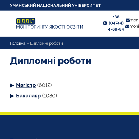
УМАНСЬКИЙ НАЦІОНАЛЬНИЙ УНІВЕРСИТЕТ
+38
moni
ВІДДІЛ
(04744)
moni
МОНІТОРИНГУ ЯКОСТІ ОСВІТИ
4-69-84
НОВИНИ
Головна
»
Дипломні роботи
ПРО ВІДДІЛ
Дипломні роботи
СТУДЕНТУ
Магістр
(6012)
ВИКЛАДАЧУ
Бакалавр
(1080)
АНКЕТУВАННЯ
ДИПЛОМНІ РОБОТИ
ПРОЕКТИ ОСВІТНІХ ПРОГРАМ