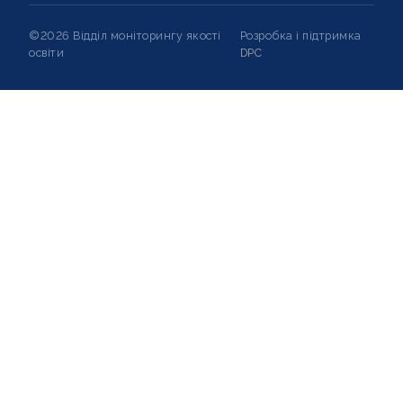
©2026 Відділ моніторингу якості
Розробка і підтримка
освіти
DPC