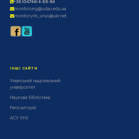
+38 (04744) 4-69-84
АКРЕДИТАЦІЙНІ ЕКСПЕРТИЗИ
monitorung@udau.edu.ua
АКАДЕМІЧНА ДОБРОЧЕСНІСТЬ
monitorynh_unus@ukr.net
ІНШІ САЙТИ
Уманський національний
університет
Наукова бібліотека
Репозиторій
АСУ УНУ