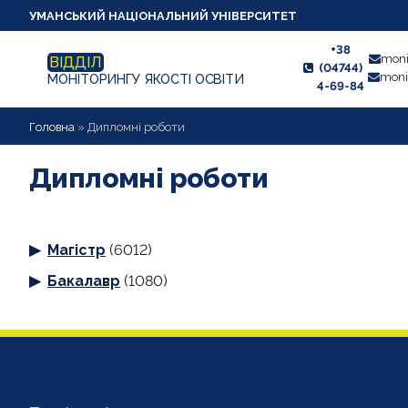
УМАНСЬКИЙ НАЦІОНАЛЬНИЙ УНІВЕРСИТЕТ
+38
moni
ВІДДІЛ
(04744)
moni
МОНІТОРИНГУ ЯКОСТІ ОСВІТИ
4-69-84
НОВИНИ
Головна
»
Дипломні роботи
ПРО ВІДДІЛ
Дипломні роботи
СТУДЕНТУ
Магістр
(6012)
ВИКЛАДАЧУ
Бакалавр
(1080)
АНКЕТУВАННЯ
ДИПЛОМНІ РОБОТИ
ПРОЕКТИ ОСВІТНІХ ПРОГРАМ