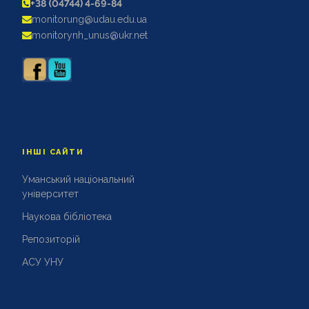
+38 (04744) 4-69-84
АКРЕДИТАЦІЙНІ ЕКСПЕРТИЗИ
monitorung@udau.edu.ua
АКАДЕМІЧНА ДОБРОЧЕСНІСТЬ
monitorynh_unus@ukr.net
ІНШІ САЙТИ
Уманський національний
університет
Наукова бібліотека
Репозиторій
АСУ УНУ