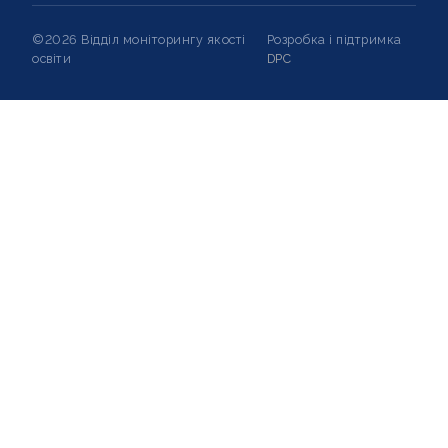
©2026 Відділ моніторингу якості
Розробка і підтримка
освіти
DPC