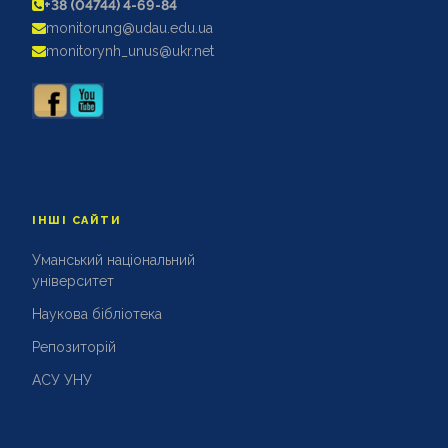
+38 (04744) 4-69-84
АКРЕДИТАЦІЙНІ ЕКСПЕРТИЗИ
monitorung@udau.edu.ua
АКАДЕМІЧНА ДОБРОЧЕСНІСТЬ
monitorynh_unus@ukr.net
ІНШІ САЙТИ
Уманський національний
університет
Наукова бібліотека
Репозиторій
АСУ УНУ