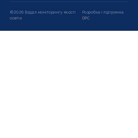
©2026 Відділ моніторингу якості
Розробка і підтримка
освіти
DPC