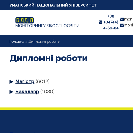
УМАНСЬКИЙ НАЦІОНАЛЬНИЙ УНІВЕРСИТЕТ
+38
moni
ВІДДІЛ
(04744)
moni
МОНІТОРИНГУ ЯКОСТІ ОСВІТИ
4-69-84
НОВИНИ
Головна
»
Дипломні роботи
ПРО ВІДДІЛ
Дипломні роботи
СТУДЕНТУ
Магістр
(6012)
ВИКЛАДАЧУ
Бакалавр
(1080)
АНКЕТУВАННЯ
ДИПЛОМНІ РОБОТИ
ПРОЕКТИ ОСВІТНІХ ПРОГРАМ