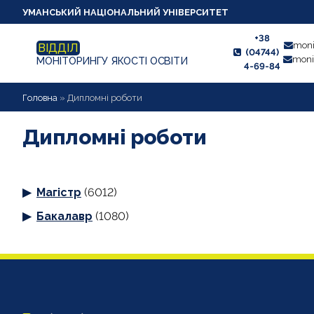
УМАНСЬКИЙ НАЦІОНАЛЬНИЙ УНІВЕРСИТЕТ
+38
moni
ВІДДІЛ
(04744)
moni
МОНІТОРИНГУ ЯКОСТІ ОСВІТИ
4-69-84
НОВИНИ
Головна
»
Дипломні роботи
ПРО ВІДДІЛ
Дипломні роботи
СТУДЕНТУ
Магістр
(6012)
ВИКЛАДАЧУ
Бакалавр
(1080)
АНКЕТУВАННЯ
ДИПЛОМНІ РОБОТИ
ПРОЕКТИ ОСВІТНІХ ПРОГРАМ