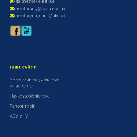
+38 (04744) 4-69-84
АКРЕДИТАЦІЙНІ ЕКСПЕРТИЗИ
monitorung@udau.edu.ua
АКАДЕМІЧНА ДОБРОЧЕСНІСТЬ
monitorynh_unus@ukr.net
ІНШІ САЙТИ
Уманський національний
університет
Наукова бібліотека
Репозиторій
АСУ УНУ