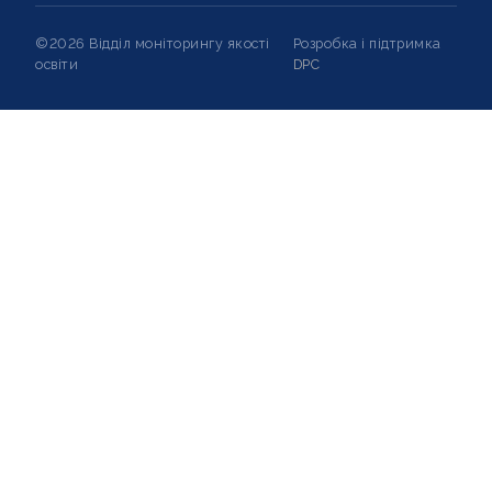
©2026 Відділ моніторингу якості
Розробка і підтримка
освіти
DPC