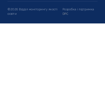
©2026 Відділ моніторингу якості
Розробка і підтримка
освіти
DPC