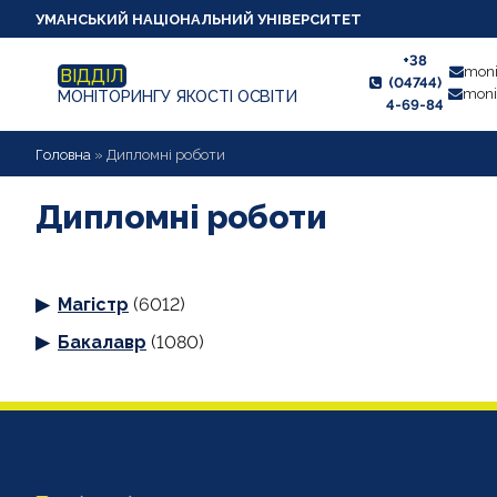
УМАНСЬКИЙ НАЦІОНАЛЬНИЙ УНІВЕРСИТЕТ
+38
moni
ВІДДІЛ
(04744)
moni
МОНІТОРИНГУ ЯКОСТІ ОСВІТИ
4-69-84
НОВИНИ
Головна
»
Дипломні роботи
ПРО ВІДДІЛ
Дипломні роботи
СТУДЕНТУ
Магістр
(6012)
ВИКЛАДАЧУ
Бакалавр
(1080)
АНКЕТУВАННЯ
ДИПЛОМНІ РОБОТИ
ПРОЕКТИ ОСВІТНІХ ПРОГРАМ