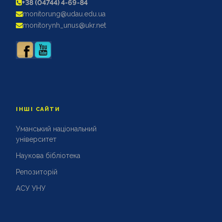
+38 (04744) 4-69-84
АКРЕДИТАЦІЙНІ ЕКСПЕРТИЗИ
monitorung@udau.edu.ua
АКАДЕМІЧНА ДОБРОЧЕСНІСТЬ
monitorynh_unus@ukr.net
ІНШІ САЙТИ
Уманський національний
університет
Наукова бібліотека
Репозиторій
АСУ УНУ