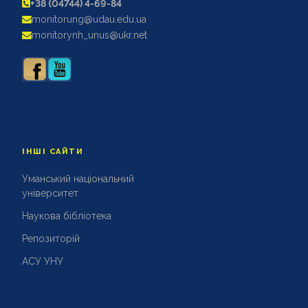
+38 (04744) 4-69-84
АКРЕДИТАЦІЙНІ ЕКСПЕРТИЗИ
monitorung@udau.edu.ua
АКАДЕМІЧНА ДОБРОЧЕСНІСТЬ
monitorynh_unus@ukr.net
ІНШІ САЙТИ
Уманський національний
університет
Наукова бібліотека
Репозиторій
АСУ УНУ