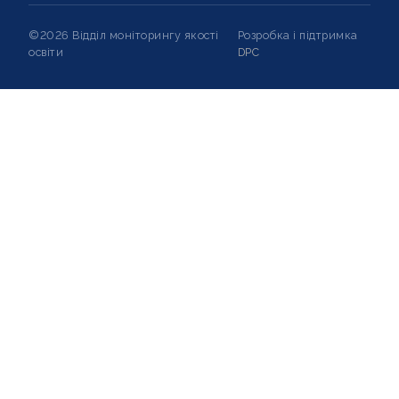
©2026 Відділ моніторингу якості
Розробка і підтримка
освіти
DPC