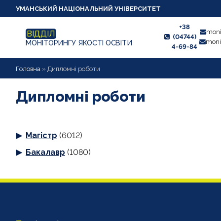
УМАНСЬКИЙ НАЦІОНАЛЬНИЙ УНІВЕРСИТЕТ
+38
moni
ВІДДІЛ
(04744)
moni
МОНІТОРИНГУ ЯКОСТІ ОСВІТИ
4-69-84
НОВИНИ
Головна
»
Дипломні роботи
ПРО ВІДДІЛ
Дипломні роботи
СТУДЕНТУ
Магістр
(6012)
ВИКЛАДАЧУ
Бакалавр
(1080)
АНКЕТУВАННЯ
ДИПЛОМНІ РОБОТИ
ПРОЕКТИ ОСВІТНІХ ПРОГРАМ