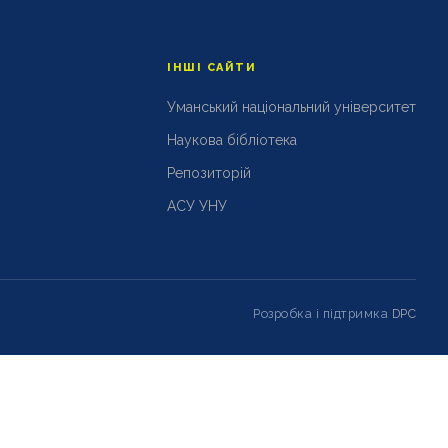
ІНШІ САЙТИ
Уманський національний університет
Наукова бібліотека
Репозиторій
АСУ УНУ
Розробка і підтримка
DPC