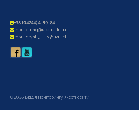
+38 (04744) 4-69-84
monitorung@udau.edu.ua
monitorynh_unus@ukr.net
©2026 Відділ моніторингу якості освіти