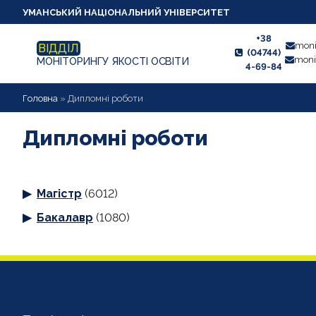
УМАНСЬКИЙ НАЦІОНАЛЬНИЙ УНІВЕРСИТЕТ
+38
moni
ВІДДІЛ
(04744)
moni
МОНІТОРИНГУ ЯКОСТІ ОСВІТИ
4-69-84
НОВИНИ
Головна
»
Дипломні роботи
ПРО ВІДДІЛ
Дипломні роботи
СТУДЕНТУ
Магістр
(6012)
ВИКЛАДАЧУ
Бакалавр
(1080)
АНКЕТУВАННЯ
ДИПЛОМНІ РОБОТИ
ПРОЕКТИ ОСВІТНІХ ПРОГРАМ