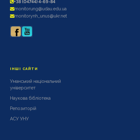
+38 (04744) 4-69-84
АКРЕДИТАЦІЙНІ ЕКСПЕРТИЗИ
monitorung@udau.edu.ua
АКАДЕМІЧНА ДОБРОЧЕСНІСТЬ
monitorynh_unus@ukr.net
ІНШІ САЙТИ
Уманський національний
університет
Наукова бібліотека
Репозиторій
АСУ УНУ