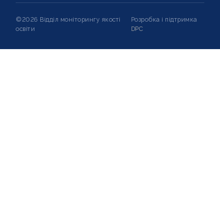
©2026 Відділ моніторингу якості
Розробка і підтримка
освіти
DPC