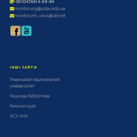
+38 (04744) 4-69-84
АКРЕДИТАЦІЙНІ ЕКСПЕРТИЗИ
monitorung@udau.edu.ua
АКАДЕМІЧНА ДОБРОЧЕСНІСТЬ
monitorynh_unus@ukr.net
ІНШІ САЙТИ
Уманський національний
університет
Наукова бібліотека
Репозиторій
АСУ УНУ