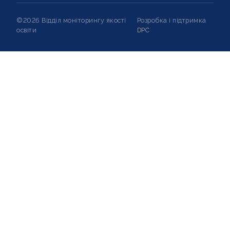
©2026 Відділ моніторингу якості
Розробка і підтримка
освіти
DPC