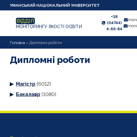
УМАНСЬКИЙ НАЦІОНАЛЬНИЙ УНІВЕРСИТЕТ
+38
moni
ВІДДІЛ
(04744)
moni
МОНІТОРИНГУ ЯКОСТІ ОСВІТИ
4-69-84
НОВИНИ
Головна
»
Дипломні роботи
ПРО ВІДДІЛ
Дипломні роботи
СТУДЕНТУ
Магістр
(6012)
ВИКЛАДАЧУ
Бакалавр
(1080)
АНКЕТУВАННЯ
ДИПЛОМНІ РОБОТИ
ПРОЕКТИ ОСВІТНІХ ПРОГРАМ